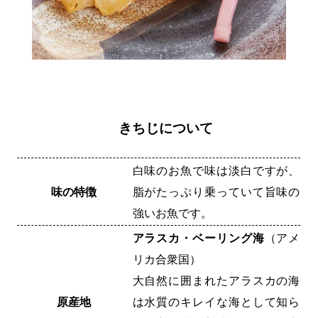
きちじについて
白味のお魚で味は淡白ですが、
味の特徴
脂がたっぷり乗っていて旨味の
強いお魚です。
アラスカ・ベーリング海
（アメ
リカ合衆国）
大自然に囲まれたアラスカの海
原産地
は水質のキレイな海として知ら