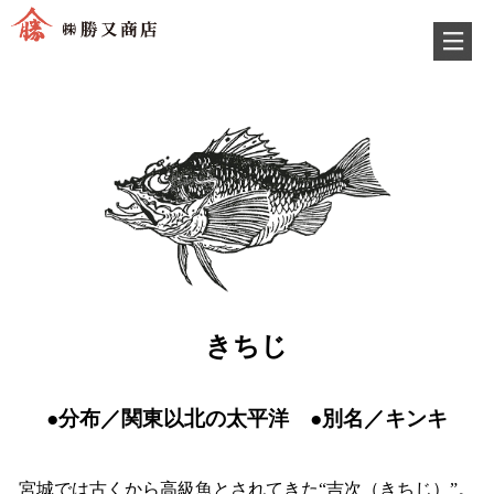
きちじ
●分布／関東以北の太平洋 ●別名／キンキ
宮城では古くから高級魚とされてきた“吉次（きちじ）”。