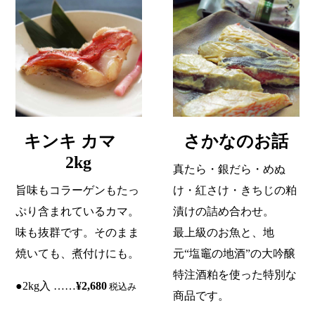
キンキ カマ
さかなのお話
2kg
真たら・銀だら・めぬ
旨味もコラーゲンもたっ
け・紅さけ・きちじの粕
ぷり含まれているカマ。
漬けの詰め合わせ。
味も抜群です。そのまま
最上級のお魚と、地
焼いても、煮付けにも。
元“塩竈の地酒”の大吟醸
特注酒粕を使った特別な
●2kg入 ……
¥2,680
税込み
商品です。