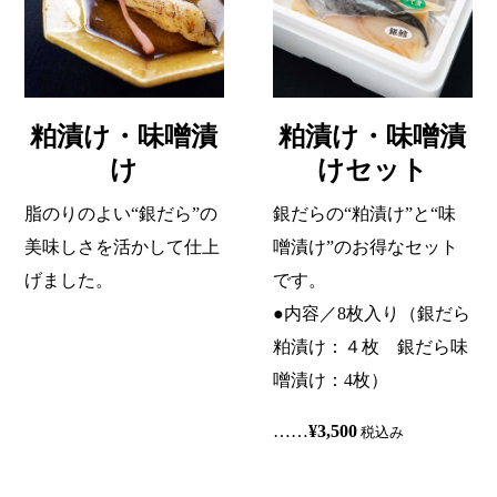
粕漬け・味噌漬
粕漬け・味噌漬
け
けセット
脂のりのよい“銀だら”の
銀だらの“粕漬け”と“味
美味しさを活かして仕上
噌漬け”のお得なセット
げました。
です。
●内容／8枚入り（銀だら
粕漬け：４枚 銀だら味
噌漬け：4枚）
……
¥3,500
税込み