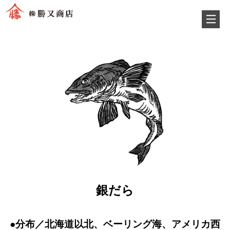
銀だら
●分布／北海道以北、ベーリング海、アメリカ西