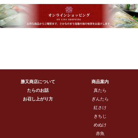
勝又商店について
商品案内
たらのお話
真たら
お召し上がり方
ぎんたら
紅さけ
きちじ
めぬけ
赤魚